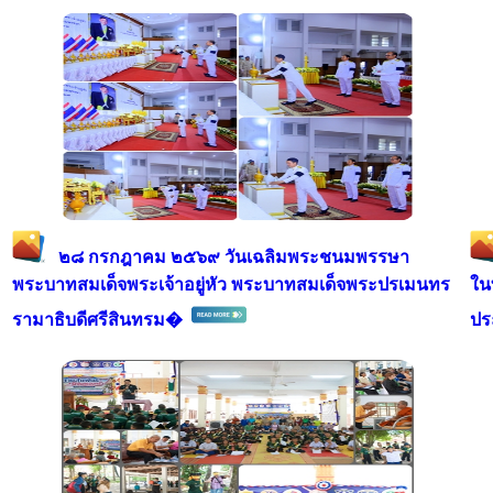
๒๘ กรกฎาคม ๒๕๖๙ วันเฉลิมพระชนมพรรษา
พระบาทสมเด็จพระเจ้าอยู่หัว พระบาทสมเด็จพระปรเมนทร
ใน
รามาธิบดีศรีสินทรม�
ป